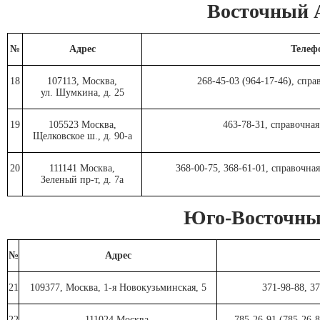
Восточный
№
Адрес
Телефо
18
107113, Москва,
268-45-03 (964-17-46), спр
ул. Шумкина, д. 25
19
105523 Москва,
463-78-31, справочна
Щелковское ш., д. 90-а
20
111141 Москва,
368-00-75, 368-61-01, справочная
Зеленый пр-т, д. 7а
Юго-Восточн
№
Адрес
21
109377, Москва, 1-я Новокузьминская, 5
371-98-88, 3
22
111024 Москва,
785-26-91 (785-26-