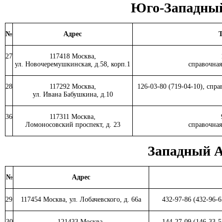
Юго-Западны
№
Адрес
Т
27
117418 Москва,
ул. Новочеремушкинская, д.58, корп.1
справочная
28
117292 Москва,
126-03-80 (719-04-10), спр
ул. Ивана Бабушкина, д.10
36
117311 Москва,
Ломоносовский проспект, д. 23
справочная
Западный 
№
Адрес
29
117454 Москва, ул. Лобачевского, д. 66а
432-97-86 (432-96-
30
121433 Москва,
144-27-09 (146-33-