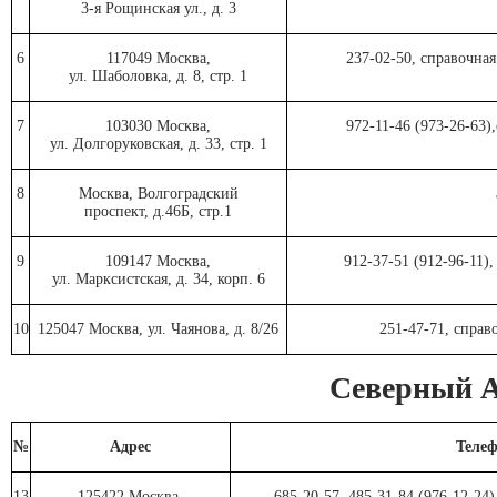
3-я Рощинская ул., д. 3
6
117049 Москва,
237-02-50, справочная
ул. Шаболовка, д. 8, стр. 1
7
103030 Москва,
972-11-46 (973-26-63)
ул. Долгоруковская, д. 33, стр. 1
8
Москва, Волгоградский
проспект, д.46Б, стр.1
9
109147 Москва,
912-37-51 (912-96-11)
ул. Марксистская, д. 34, корп. 6
10
125047 Москва, ул. Чаянова, д. 8/26
251-47-71, справ
Северный 
№
Адрес
Телеф
13
125422 Москва,
685-20-57, 485-31-84 (976-12-24