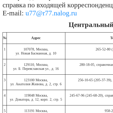
справка по входящей корреспонденц
E-mail:
u77@r77.nalog.ru
Центральны
№
Адрес
Т
1
107078, Москва,
265-52-80 
ул. Новая Басманная, д. 10
2
129110, Москва,
280-18-05, справочна
ул. Б. Переяславская ул., д. 16
3
123100 Москва,
256-10-65 (205-37-39)
ул. Анатолия Живова, д. 2, стр. 6
4
119048 Москва,
245-67-96 (245-68-20), спр
ул. Доватора, д. 12, корп. 2, стр. 5
5
113191 Москва,
958-